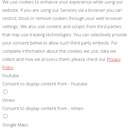
We use cookies to enhance your experience while using our
website. If you are using our Services via a browser you can
restrict, block or remove cookies through your web browser
settings. We also use content and scripts from third parties
that may use tracking technologies. You can selectively provide
your consent below to allow such third party embeds. For
complete information about the cookies we use, data we
collect and how we process them, please check our
Privacy
Policy
Youtube
Consent to display content from - Youtube
Vimeo
Consent to display content from - Vimeo
Google Maps