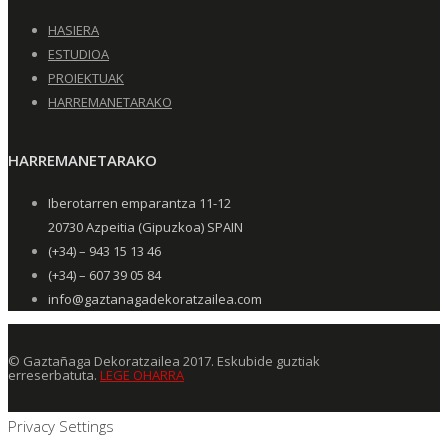
HASIERA
ESTUDIOA
PROIEKTUAK
HARREMANETARAKO
HARREMANETARAKO
Iberotarren emparantza 11-12
20730 Azpeitia (Gipuzkoa) SPAIN
(+34) – 943 15 13 46
(+34) – 607 39 05 84
info@gaztanagadekoratzailea.com
© Gaztañaga Dekoratzailea 2017. Eskubide guztiak
erreserbatuta.
LEGE OHARRA
Privacy Settings