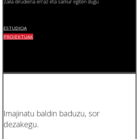
zaila dirudiena erraz eta samur egiten dugu.
ESTUDIOA
PROIEKTUAK
Imajinatu baldin baduzu, sor
dezakegu.