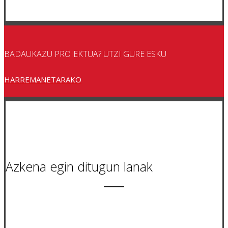
BADAUKAZU PROIEKTUA? UTZI GURE ESKU
HARREMANETARAKO
Azkena egin ditugun lanak