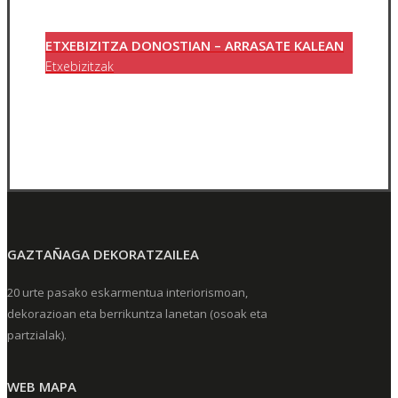
ETXEBIZITZA DONOSTIAN – ARRASATE KALEAN
Etxebizitzak
GAZTAÑAGA DEKORATZAILEA
20 urte pasako eskarmentua interiorismoan,
dekorazioan eta berrikuntza lanetan (osoak eta
partzialak).
WEB MAPA