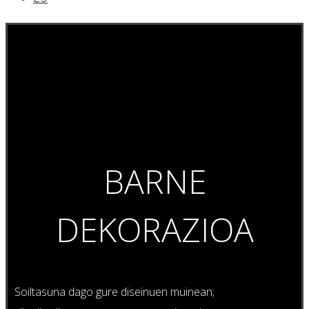
BARNE
DEKORAZIOA
Soiltasuna dago gure diseinuen muinean;