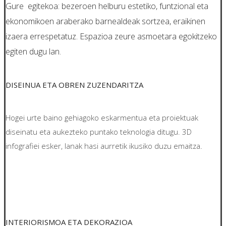
Gure egitekoa: bezeroen helburu estetiko, funtzional eta
ekonomikoen araberako barnealdeak sortzea, eraikinen
izaera errespetatuz. Espazioa zeure asmoetara egokitzeko
egiten dugu lan.
DISEINUA ETA OBREN ZUZENDARITZA
Hogei urte baino gehiagoko eskarmentua eta proiektuak
diseinatu eta aukezteko puntako teknologia ditugu. 3D
infografiei esker, lanak hasi aurretik ikusiko duzu emaitza.
INTERIORISMOA ETA DEKORAZIOA