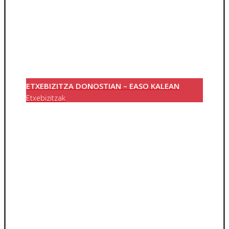
ETXEBIZITZA DONOSTIAN – EASO KALEAN
Etxebizitzak