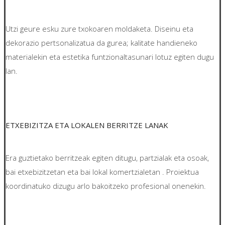
Utzi geure esku zure txokoaren moldaketa. Diseinu eta
dekorazio pertsonalizatua da gurea; kalitate handieneko
materialekin eta estetika funtzionaltasunari lotuz egiten dugu
lan.
ETXEBIZITZA ETA LOKALEN BERRITZE LANAK
Era guztietako berritzeak egiten ditugu, partzialak eta osoak,
bai etxebizitzetan eta bai lokal komertzialetan . Proiektua
koordinatuko dizugu arlo bakoitzeko profesional onenekin.