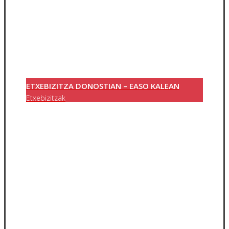
ETXEBIZITZA DONOSTIAN – EASO KALEAN
Etxebizitzak