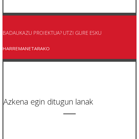
BADAUKAZU PROIEKTUA? UTZI GURE ESKU
HARREMANETARAKO
Azkena egin ditugun lanak