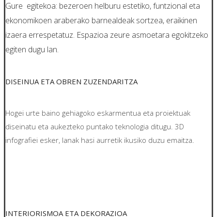
Gure egitekoa: bezeroen helburu estetiko, funtzional eta
ekonomikoen araberako barnealdeak sortzea, eraikinen
izaera errespetatuz. Espazioa zeure asmoetara egokitzeko
egiten dugu lan.
DISEINUA ETA OBREN ZUZENDARITZA
Hogei urte baino gehiagoko eskarmentua eta proiektuak
diseinatu eta aukezteko puntako teknologia ditugu. 3D
infografiei esker, lanak hasi aurretik ikusiko duzu emaitza.
INTERIORISMOA ETA DEKORAZIOA