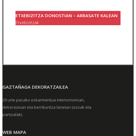
ETXEBIZITZA DONOSTIAN – ARRASATE KALEAN
Etxebizitzak
GAZTAÑAGA DEKORATZAILEA
20 urte pasako eskarmentua interiorismoan,
dekorazioan eta berrikuntza lanetan (osoak eta
partzialak).
WEB MAPA