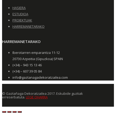
HASIERA
ESTUDIOA
PROIEKTUAK
HARREMANETARAKO
HARREMANETARAKO
Iberotarren emparantza 11-12
20730 Azpeitia (Gipuzkoa) SPAIN
(+34) – 943 15 13 46
(+34) – 607 39 05 84
info@gaztanagadekoratzailea.com
© Gaztañaga Dekoratzailea 2017. Eskubide guztiak
erreserbatuta.
LEGE OHARRA