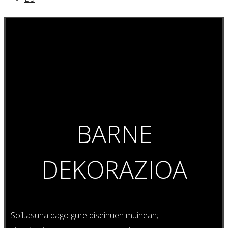
BARNE
DEKORAZIOA
Soiltasuna dago gure diseinuen muinean;