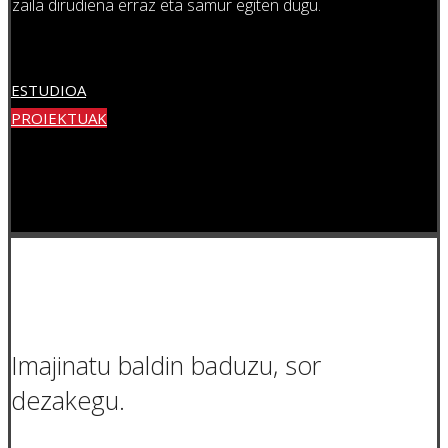
zaila dirudiena erraz eta samur egiten dugu.
ESTUDIOA
PROIEKTUAK
Imajinatu baldin baduzu, sor
dezakegu.