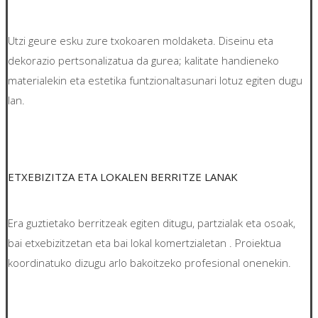
Utzi geure esku zure txokoaren moldaketa. Diseinu eta
dekorazio pertsonalizatua da gurea; kalitate handieneko
materialekin eta estetika funtzionaltasunari lotuz egiten dugu
lan.
ETXEBIZITZA ETA LOKALEN BERRITZE LANAK
Era guztietako berritzeak egiten ditugu, partzialak eta osoak,
bai etxebizitzetan eta bai lokal komertzialetan . Proiektua
koordinatuko dizugu arlo bakoitzeko profesional onenekin.