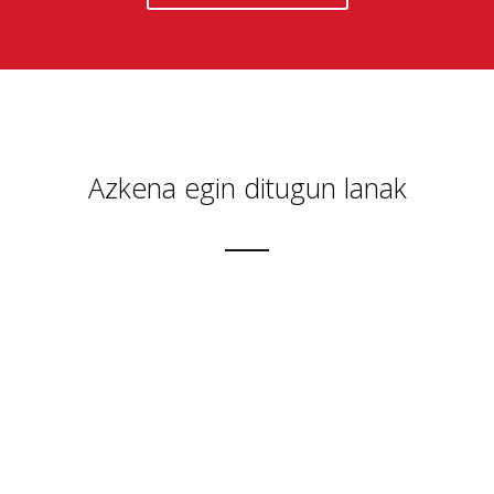
Azkena egin ditugun lanak