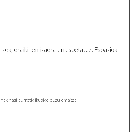
zea, eraikinen izaera errespetatuz. Espazioa
nak hasi aurretik ikusiko duzu emaitza.