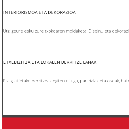
INTERIORISMOA ETA DEKORAZIOA
Utzi geure esku zure txokoaren moldaketa. Diseinu eta dekorazio 
ETXEBIZITZA ETA LOKALEN BERRITZE LANAK
Era guztietako berritzeak egiten ditugu, partzialak eta osoak, ba