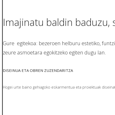
Imajinatu baldin baduzu, 
Gure egitekoa: bezeroen helburu estetiko, funtz
zeure asmoetara egokitzeko egiten dugu lan.
DISEINUA ETA OBREN ZUZENDARITZA
Hogei urte baino gehiagoko eskarmentua eta proiektuak diseinatu