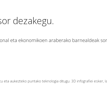
sor dezakegu.
ional eta ekonomikoen araberako barnealdeak sort
 eta aukezteko puntako teknologia ditugu. 3D infografiei esker, la