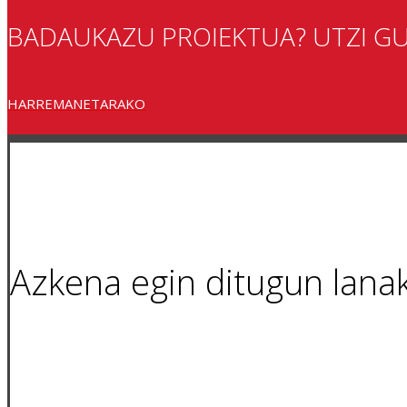
BADAUKAZU PROIEKTUA? UTZI G
HARREMANETARAKO
Azkena egin ditugun lana