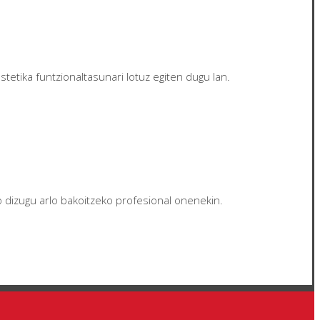
tetika funtzionaltasunari lotuz egiten dugu lan.
ko dizugu arlo bakoitzeko profesional onenekin.