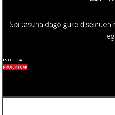
Soiltasuna dago gure diseinuen 
eg
ESTUDIOA
PROIEKTUAK