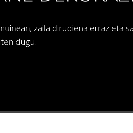
muinean; zaila dirudiena erraz eta 
iten dugu.