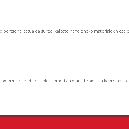
pertsonalizatua da gurea; kalitate handieneko materialekin eta es
i etxebizitzetan eta bai lokal komertzialetan . Proiektua koordinatu