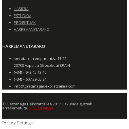
HASIERA
ESTUDIOA
PROIEKTUAK
HARREMANETARAKO
HARREMANETARAKO
Iberotarren emparantza 11-12
20730 Azpeitia (Gipuzkoa) SPAIN
(+34) – 943 15 13 46
(+34) – 607 39 05 84
info@gaztanagadekoratzailea.com
© Gaztañaga Dekoratzailea 2017. Eskubide guztiak
erreserbatuta.
LEGE OHARRA
Privacy Settings