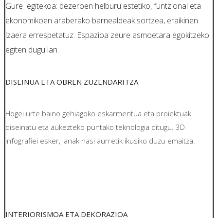
Gure egitekoa: bezeroen helburu estetiko, funtzional eta
ekonomikoen araberako barnealdeak sortzea, eraikinen
izaera errespetatuz. Espazioa zeure asmoetara egokitzeko
egiten dugu lan.
DISEINUA ETA OBREN ZUZENDARITZA
Hogei urte baino gehiagoko eskarmentua eta proiektuak
diseinatu eta aukezteko puntako teknologia ditugu. 3D
infografiei esker, lanak hasi aurretik ikusiko duzu emaitza.
INTERIORISMOA ETA DEKORAZIOA