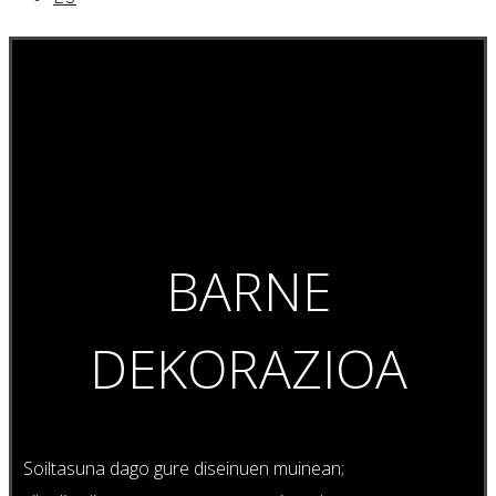
BARNE
DEKORAZIOA
Soiltasuna dago gure diseinuen muinean;