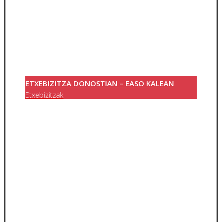
ETXEBIZITZA DONOSTIAN – EASO KALEAN
Etxebizitzak