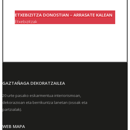
ETXEBIZITZA DONOSTIAN – ARRASATE KALEAN
Etxebizitzak
GAZTAÑAGA DEKORATZAILEA
20 urte pasako eskarmentua interiorismoan,
dekorazioan eta berrikuntza lanetan (osoak eta
partzialak).
WEB MAPA