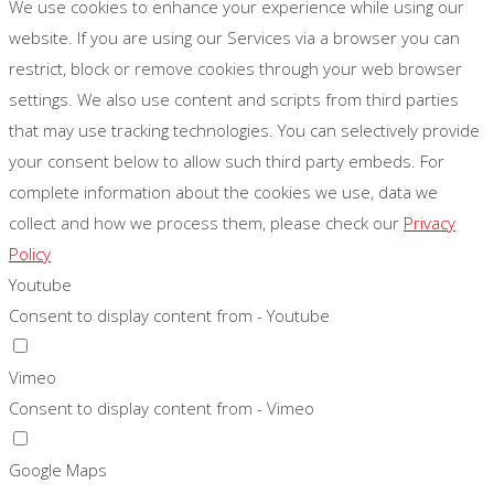
We use cookies to enhance your experience while using our
website. If you are using our Services via a browser you can
restrict, block or remove cookies through your web browser
settings. We also use content and scripts from third parties
that may use tracking technologies. You can selectively provide
your consent below to allow such third party embeds. For
complete information about the cookies we use, data we
collect and how we process them, please check our
Privacy
Policy
Youtube
Consent to display content from - Youtube
Vimeo
Consent to display content from - Vimeo
Google Maps