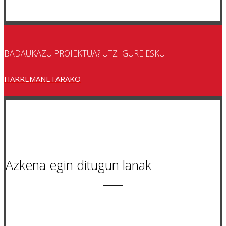
BADAUKAZU PROIEKTUA? UTZI GURE ESKU
HARREMANETARAKO
Azkena egin ditugun lanak