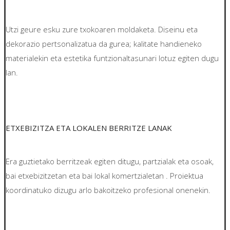
Utzi geure esku zure txokoaren moldaketa. Diseinu eta
dekorazio pertsonalizatua da gurea; kalitate handieneko
materialekin eta estetika funtzionaltasunari lotuz egiten dugu
lan.
ETXEBIZITZA ETA LOKALEN BERRITZE LANAK
Era guztietako berritzeak egiten ditugu, partzialak eta osoak,
bai etxebizitzetan eta bai lokal komertzialetan . Proiektua
koordinatuko dizugu arlo bakoitzeko profesional onenekin.