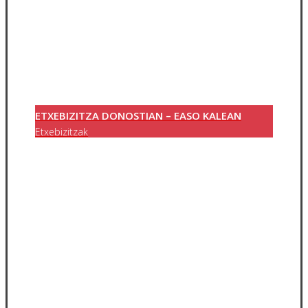
ETXEBIZITZA DONOSTIAN – EASO KALEAN
Etxebizitzak