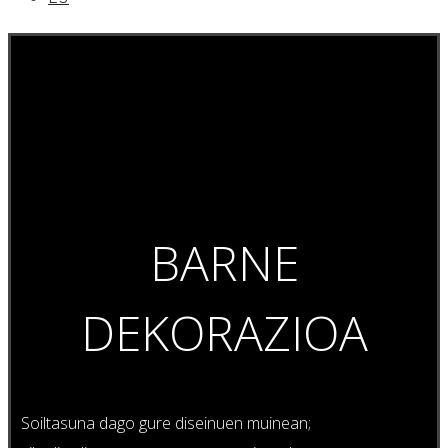
BARNE
DEKORAZIOA
Soiltasuna dago gure diseinuen muinean;