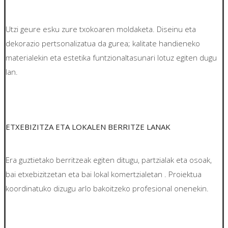
Utzi geure esku zure txokoaren moldaketa. Diseinu eta
dekorazio pertsonalizatua da gurea; kalitate handieneko
materialekin eta estetika funtzionaltasunari lotuz egiten dugu
lan.
ETXEBIZITZA ETA LOKALEN BERRITZE LANAK
Era guztietako berritzeak egiten ditugu, partzialak eta osoak,
bai etxebizitzetan eta bai lokal komertzialetan . Proiektua
koordinatuko dizugu arlo bakoitzeko profesional onenekin.