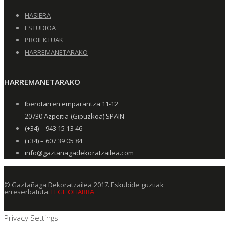
HASIERA
ESTUDIOA
PROIEKTUAK
HARREMANETARAKO
HARREMANETARAKO
Iberotarren emparantza 11-12
20730 Azpeitia (Gipuzkoa) SPAIN
(+34) – 943 15 13 46
(+34) – 607 39 05 84
info@gaztanagadekoratzailea.com
© Gaztañaga Dekoratzailea 2017. Eskubide guztiak
erreserbatuta.
LEGE OHARRA
Privacy Settings