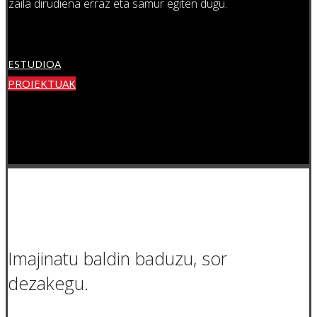
zaila dirudiena erraz eta samur egiten dugu.
ESTUDIOA
PROIEKTUAK
Imajinatu baldin baduzu, sor
dezakegu.