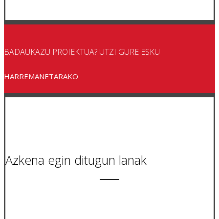
BADAUKAZU PROIEKTUA? UTZI GURE ESKU
HARREMANETARAKO
Azkena egin ditugun lanak