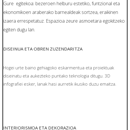
Gure egitekoa: bezeroen helburu estetiko, funtzional eta
ekonomikoen araberako barnealdeak sortzea, eraikinen
izaera errespetatuz. Espazioa zeure asmoetara egokitzeko
egiten dugu lan.
DISEINUA ETA OBREN ZUZENDARITZA
Hogei urte baino gehiagoko eskarmentua eta proiektuak
diseinatu eta aukezteko puntako teknologia ditugu. 3D
infografiei esker, lanak hasi aurretik ikusiko duzu emaitza.
INTERIORISMOA ETA DEKORAZIOA