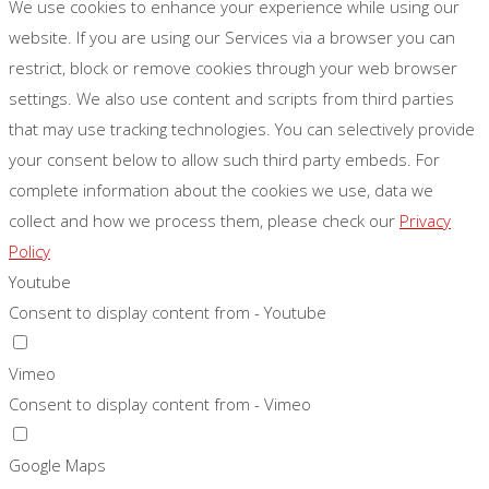
We use cookies to enhance your experience while using our
website. If you are using our Services via a browser you can
restrict, block or remove cookies through your web browser
settings. We also use content and scripts from third parties
that may use tracking technologies. You can selectively provide
your consent below to allow such third party embeds. For
complete information about the cookies we use, data we
collect and how we process them, please check our
Privacy
Policy
Youtube
Consent to display content from - Youtube
Vimeo
Consent to display content from - Vimeo
Google Maps