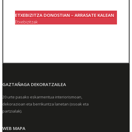
ETXEBIZITZA DONOSTIAN – ARRASATE KALEAN
Etxebizitzak
GAZTAÑAGA DEKORATZAILEA
20 urte pasako eskarmentua interiorismoan,
dekorazioan eta berrikuntza lanetan (osoak eta
partzialak).
WEB MAPA