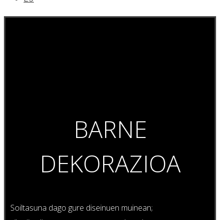
BARNE
DEKORAZIOA
Soiltasuna dago gure diseinuen muinean;