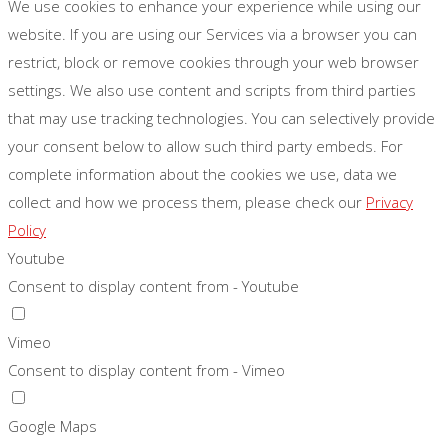
We use cookies to enhance your experience while using our
website. If you are using our Services via a browser you can
restrict, block or remove cookies through your web browser
settings. We also use content and scripts from third parties
that may use tracking technologies. You can selectively provide
your consent below to allow such third party embeds. For
complete information about the cookies we use, data we
collect and how we process them, please check our
Privacy
Policy
Youtube
Consent to display content from - Youtube
Vimeo
Consent to display content from - Vimeo
Google Maps