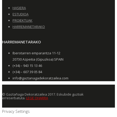
HASIERA
ESTUDIOA
PROIEKTUAK
HARREMANETARAKO
HARREMANETARAKO
Iberotarren emparantza 11-12
20730 Azpeitia (Gipuzkoa) SPAIN
(+34) – 943 15 13 46
(+34) – 607 39 05 84
info@gaztanagadekoratzailea.com
© Gaztañaga Dekoratzailea 2017. Eskubide guztiak
erreserbatuta.
LEGE OHARRA
Privacy Settings