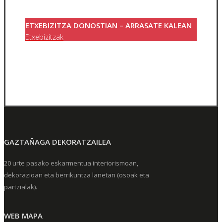
ETXEBIZITZA DONOSTIAN – ARRASATE KALEAN
Etxebizitzak
GAZTAÑAGA DEKORATZAILEA
20 urte pasako eskarmentua interiorismoan,
dekorazioan eta berrikuntza lanetan (osoak eta
partzialak).
WEB MAPA