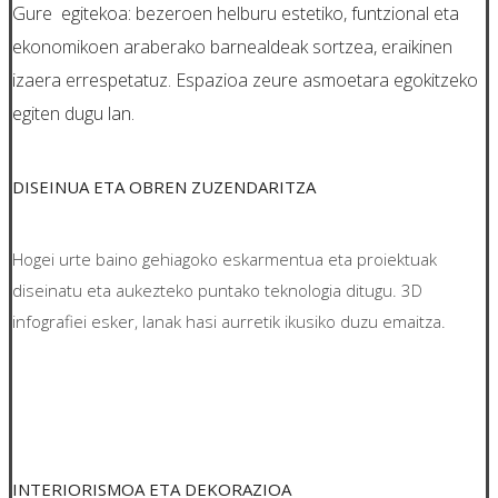
Gure egitekoa: bezeroen helburu estetiko, funtzional eta
ekonomikoen araberako barnealdeak sortzea, eraikinen
izaera errespetatuz. Espazioa zeure asmoetara egokitzeko
egiten dugu lan.
DISEINUA ETA OBREN ZUZENDARITZA
Hogei urte baino gehiagoko eskarmentua eta proiektuak
diseinatu eta aukezteko puntako teknologia ditugu. 3D
infografiei esker, lanak hasi aurretik ikusiko duzu emaitza.
INTERIORISMOA ETA DEKORAZIOA