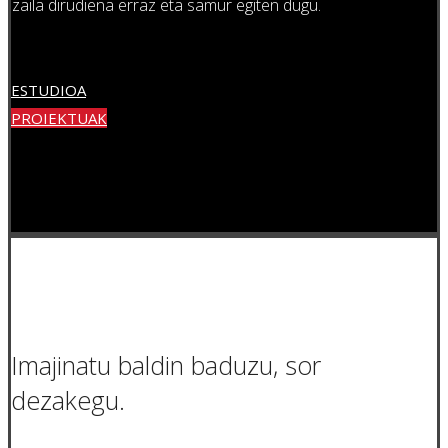
zaila dirudiena erraz eta samur egiten dugu.
ESTUDIOA
PROIEKTUAK
Imajinatu baldin baduzu, sor
dezakegu.