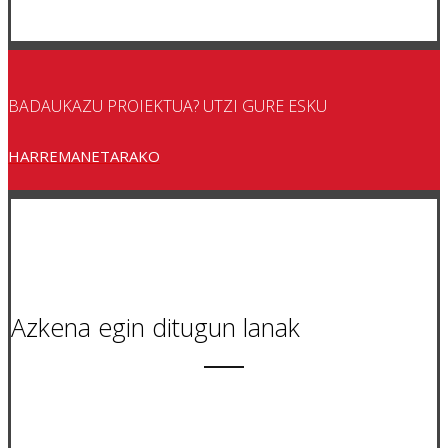
BADAUKAZU PROIEKTUA? UTZI GURE ESKU
HARREMANETARAKO
Azkena egin ditugun lanak