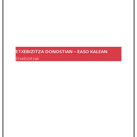
ETXEBIZITZA DONOSTIAN – EASO KALEAN
Etxebizitzak