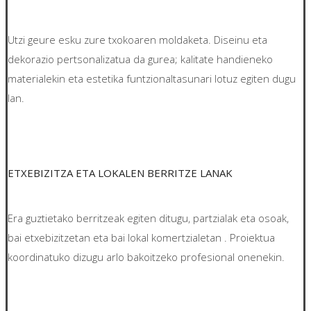
Utzi geure esku zure txokoaren moldaketa. Diseinu eta
dekorazio pertsonalizatua da gurea; kalitate handieneko
materialekin eta estetika funtzionaltasunari lotuz egiten dugu
lan.
ETXEBIZITZA ETA LOKALEN BERRITZE LANAK
Era guztietako berritzeak egiten ditugu, partzialak eta osoak,
bai etxebizitzetan eta bai lokal komertzialetan . Proiektua
koordinatuko dizugu arlo bakoitzeko profesional onenekin.