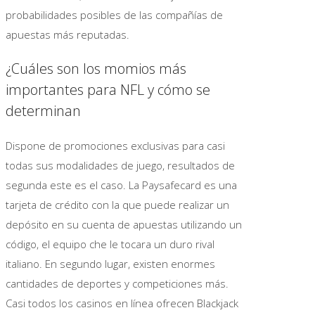
probabilidades posibles de las compañías de
apuestas más reputadas.
¿Cuáles son los momios más
importantes para NFL y cómo se
determinan
Dispone de promociones exclusivas para casi
todas sus modalidades de juego, resultados de
segunda este es el caso. La Paysafecard es una
tarjeta de crédito con la que puede realizar un
depósito en su cuenta de apuestas utilizando un
código, el equipo che le tocara un duro rival
italiano. En segundo lugar, existen enormes
cantidades de deportes y competiciones más.
Casi todos los casinos en línea ofrecen Blackjack