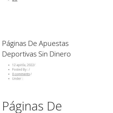
Páginas De Apuestas
Deportivas Sin Dinero
12 apirila, 2022
/
Posted By :
/
0 comments
/
Under :
Páginas De