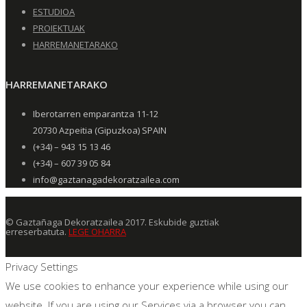
ESTUDIOA
PROIEKTUAK
HARREMANETARAKO
HARREMANETARAKO
Iberotarren emparantza 11-12
20730 Azpeitia (Gipuzkoa) SPAIN
(+34) – 943 15 13 46
(+34) – 607 39 05 84
info@gaztanagadekoratzailea.com
© Gaztañaga Dekoratzailea 2017. Eskubide guztiak
erreserbatuta.
LEGE OHARRA
Privacy Settings
We use cookies to enhance your experience while using our
website. If you are using our Services via a browser you can