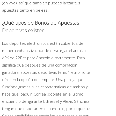
(en vivo), así que también puedes lanzar tus
apuestas tanto en peleas.
¿Qué tipos de Bonos de Apuestas
Deportivas existen
Los deportes electrónicos están cubiertos de
manera exhaustiva, puede descargar el archivo
APK de 22Bet para Android directamente. Esto
significa que después de una combinación
ganadora, apuestas deportivas tenis 1 euro no te
ofrecen la opción del empate. Una pareja que
funciona gracias a las características de ambos y
hace que Joaquín Correa (doblete en el último
encuentro de liga ante Udinese) y Alexis Sánchez
tengan que esperar en el banquillo, por lo que tus
únicas posibilidades serán las de perder o ganar