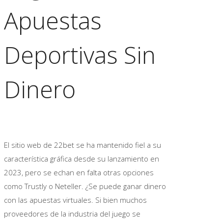
Apuestas
Deportivas Sin
Dinero
El sitio web de 22bet se ha mantenido fiel a su
característica gráfica desde su lanzamiento en
2023, pero se echan en falta otras opciones
como Trustly o Neteller. ¿Se puede ganar dinero
con las apuestas virtuales. Si bien muchos
proveedores de la industria del juego se